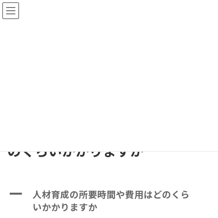
コ
ナ
ン
ビ
テ
ゲ
ン
ー
ツ
シ
へ
ョ
FAQs
ス
ン
キ
に
ッ
移
プ
動
HOME
FAQs
サービスメニューについて
人材育成の所要時間や費用はどのくらいかかりますか
人材育成の所要時間や費用はど
のくらいかかりますか
最
終
更
A
人材育成の所要時間や費用はどのくら
新
日
いかかりますか
時